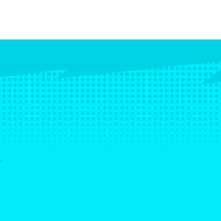
A
 Hi-Fi RUSH.
 uma conexão de internet estável.