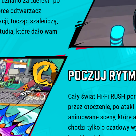
A GRA AKCJI OD
órego uznano za „defekt” po
 w serce odtwarzacz
rporacji, tocząc szaleńczą,
ło studia, które dało wam