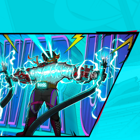
RYTM I STAWAJ DO WALK
Fi RUSH porusza się w rytmie muzyki – od sam
, po ataki wrogów. Eksploruj i walcz, podziwia
y, które automatycznie dopasowują się do ry
 czadowy wygląd – rytmiczna walka wzmacnia 