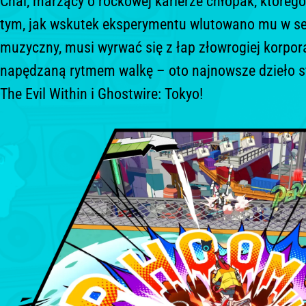
CAŁKIEM NOWA RYTMICZN
TANGO GAMEWORKS
Chai, marzący o rockowej karierze chłopak, kt
tym, jak wskutek eksperymentu wlutowano mu
muzyczny, musi wyrwać się z łap złowrogiej ko
napędzaną rytmem walkę – oto najnowsze dzie