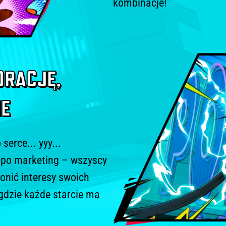
POCZUJ 
Cały świat Hi-
przez otoczenie
animowane scen
chodzi tylko o
kombinacje!