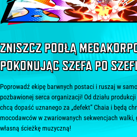
The Evil Within i Ghostwire: Tokyo!