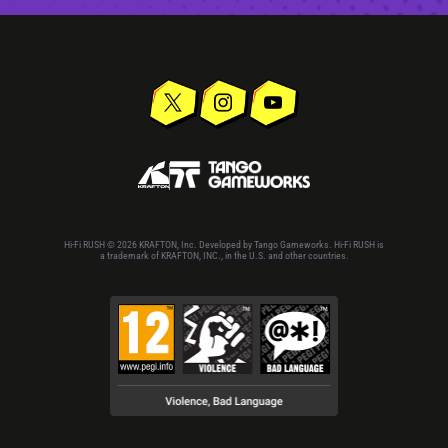
Hi-Fi RUSH © 2026 KRAFTON, Inc. Developed by Tango Gameworks. Hi-Fi RUSH is
a trademark of KRAFTON, INC., in the U.S. and other countries.