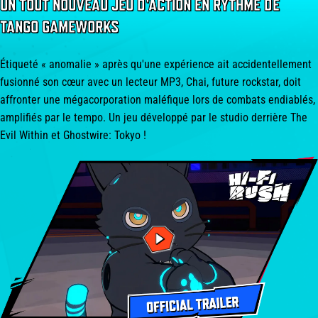
UN TOUT NOUVEAU JEU D'ACTION EN RYTHME DE
TANGO GAMEWORKS
Étiqueté « anomalie » après qu'une expérience ait accidentellement
fusionné son cœur avec un lecteur MP3, Chai, future rockstar, doit
affronter une mégacorporation maléfique lors de combats endiablés,
amplifiés par le tempo. Un jeu développé par le studio derrière The
Evil Within et Ghostwire: Tokyo !